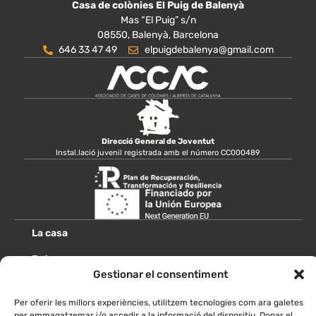
Casa de colònies El Puig de Balenyà
Mas “El Puig” s/n
08550, Balenyà, Barcelona
646 33 47 49
elpuigdebalenya@gmail.com
Direcció General de Joventut
Instal.lació juvenil registrada amb el número CC000489
La casa
Entorn
Gestionar el consentiment
Escoles
Per oferir les millors experiències, utilitzem tecnologies com ara galetes
Grups
per emmagatzemar i/o accedir a la informació del dispositiu. Donar el