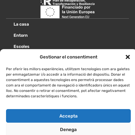
La casa
Entorn
Escoles
Gestionar el consentiment
Grups
Imatges
Per oferir les millors experiències, utilitzem tecnologies com ara galetes
per emmagatzemar i/o accedir a la informació del dispositiu. Donar el
Com arribar
consentiment a aquestes tecnologies ens permetrà processar dades
com ara el comportament de navegació o identificadors únics en aquest
lloc. No consentir o retirar el consentiment, pot afectar negativament
Reservar
determinades característiques i funcions.
Contactar
Accepta
© 2026, El Puig de Balenyà, S.L.U.
Política de privacitat
Política de cookies
Denega