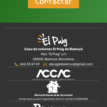
Contactar
Casa de colònies El Puig de Balenyà
Mas “El Puig” s/n
08550, Balenyà, Barcelona
646 33 47 49
elpuigdebalenya@gmail.com
Direcció General de Joventut
Instal.lació juvenil registrada amb el número CC000489