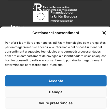
La casa
Gestionar el consentiment
Entorn
Per oferir les millors experiències, utilitzem tecnologies com ara galetes
Escoles
per emmagatzemar i/o accedir a la informació del dispositiu. Donar el
consentiment a aquestes tecnologies ens permetrà processar dades
Grups
com ara el comportament de navegació o identificadors únics en aquest
lloc. No consentir o retirar el consentiment, pot afectar negativament
Imatges
determinades característiques i funcions.
Com arribar
Accepta
Reservar
Contactar
Denega
Veure preferències
© 2026, El Puig de Balenyà, S.L.U.
Política de privacitat