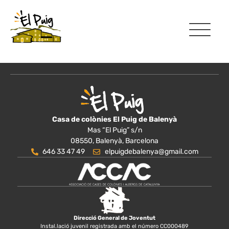
Casa de colònies El Puig de Balenyà
Mas “El Puig” s/n
08550, Balenyà, Barcelona
646 33 47 49
elpuigdebalenya@gmail.com
Direcció General de Joventut
Instal.lació juvenil registrada amb el número CC000489