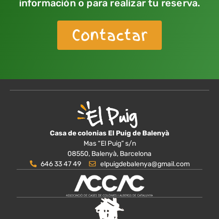
información o para realizar tu reserva.
Contactar
Casa de colonias El Puig de Balenyà
Mas “El Puig” s/n
08550, Balenyà, Barcelona
646 33 47 49
elpuigdebalenya@gmail.com