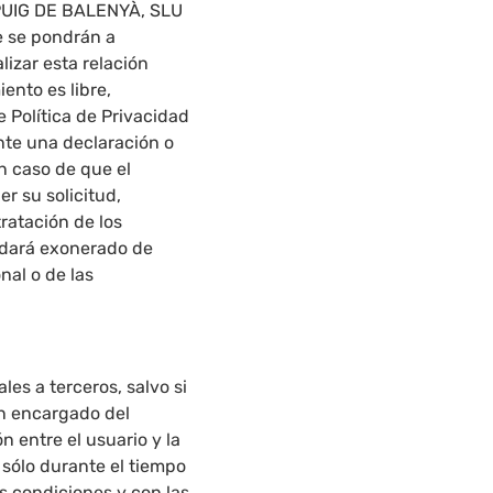
L PUIG DE BALENYÀ, SLU
ue se pondrán a
lizar esta relación
iento es libre,
 Política de Privacidad
nte una declaración o
n caso de que el
r su solicitud,
tratación de los
uedará exonerado de
nal o de las
s a terceros, salvo si
un encargado del
n entre el usuario y la
 sólo durante el tiempo
as condiciones y con las