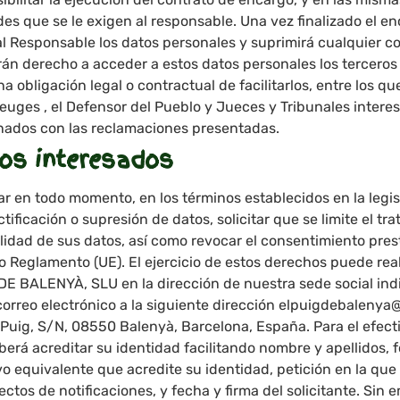
s que se le exigen al responsable. Una vez finalizado el en
l Responsable los datos personales y suprimirá cualquier co
drán derecho a acceder a estos datos personales los tercero
obligación legal o contractual de facilitarlos, entre los qu
euges , el Defensor del Pueblo y Jueces y Tribunales interesa
nados con las reclamaciones presentadas.
los interesados
tar en todo momento, en los términos establecidos en la legis
ificación o supresión de datos, solicitar que se limite el tr
tabilidad de sus datos, así como revocar el consentimiento pre
o Reglamento (UE). El ejercicio de estos derechos puede real
 DE BALENYÀ, SLU en la dirección de nuestra sede social ind
correo electrónico a la siguiente dirección elpuigdebalenya
Puig, S/N, 08550 Balenyà, Barcelona, ​​España. Para el efecti
berá acreditar su identidad facilitando nombre y apellidos, f
o equivalente que acredite su identidad, petición en la que 
fectos de notificaciones, y fecha y firma del solicitante. Sin 