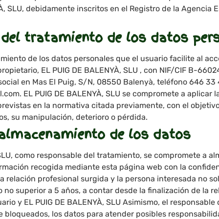
 SLU, debidamente inscritos en el Registro de la Agencia 
del tratamiento de los datos per
miento de los datos personales que el usuario facilite al acce
 propietario, EL PUIG DE BALENYÀ, SLU , con NIF/CIF B-660
social en Mas El Puig, S/N, 08550 Balenyà, teléfono 646 33 
.com. EL PUIG DE BALENYÀ, SLU se compromete a aplicar l
revistas en la normativa citada previamente, con el objetiv
os, su manipulación, deterioro o pérdida.
 almacenamiento de los datos
U, como responsable del tratamiento, se compromete a alm
ormación recogida mediante esta página web con la confide
 relación profesional surgida y la persona interesada no soli
 no superior a 5 años, a contar desde la finalización de la r
suario y EL PUIG DE BALENYÀ, SLU Asimismo, el responsable 
 bloqueados, los datos para atender posibles responsabilid