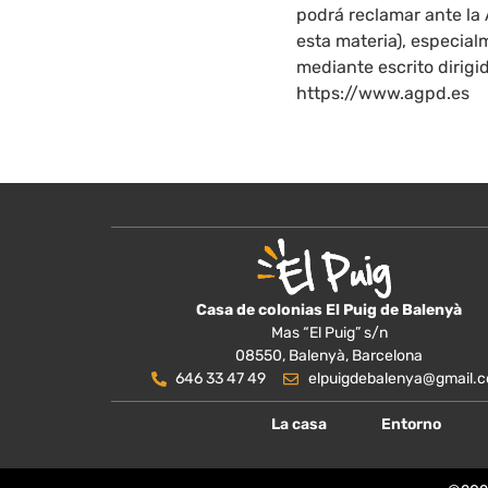
podrá reclamar ante la
esta materia), especial
mediante escrito dirigi
https://www.agpd.es
Casa de colonias El Puig de Balenyà
Mas “El Puig” s/n
08550, Balenyà, Barcelona
646 33 47 49
elpuigdebalenya@gmail.
La casa
Entorno