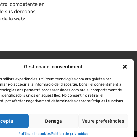
ntrol competente en
de sus derechos,
s de la web:
Gestionar el consentiment
es millors experiències, utilitzem tecnologies com ara galetes per
r i/o accedir a la informació del dispositiu. Donar el consentiment a
cnologies ens permetrà processar dades com ara el comportament de
identificadors únics en aquest lloc. No consentir o retirar el
t, pot afectar negativament determinades característiques i funcions.
Reservar
Contactar
cepta
Denega
Veure preferències
Política de cookies
Política de privacidad