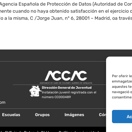
 Agencia Española de Protección de Datos (Autoridad de Co
mente cuando no haya obtenido satisfacción en el ejercicio 
do a la misma, C /Jorge Juan, nº 6, 28001 – Madrid, oa travé
Per oferir l
emmagatzema
aquestes te
Dirección General de Juventud
navegació o 
Instalación juvenil registrada con el
consentimen
número CC000489
com
Escuelas
Grupos
Imágenes
Cómo llegar
Ac