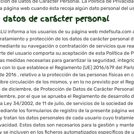
ción de Datos de Carácter Personal. La Política de Privacida
na página web cuando ésta recoja algún dato personal del us
 datos de carácter personal
U informa a los usuarios de su página web mdefsuta.com a 
tratamiento y protección de los datos de carácter personal d
ediante su navegación o contratación de servicios que reali
te del usuario comporta su aceptación de esta Política de 
s medidas necesarias para garantizar la seguridad, integri
o con lo que establece el Reglamento (UE) 2016/679 del Par
de 2016 , relativo a la protección de las personas físicas en
ibre circulación de los mismos, y en lo no previsto por el Re
 de diciembre, de Protección de Datos de Carácter Personal
iembre, por el que se aprueba el Reglamento de desarrollo d
a Ley 34/2002, de 11 de julio, de servicios de la sociedad de
ediante los formularios de registro de la presente página we
y tratan los datos personales de cada usuario cuyo tratamien
ivacidad. Estos datos son necesarios para la gestión y man
 y se incluyen en los ficheros automatizados específicos de u