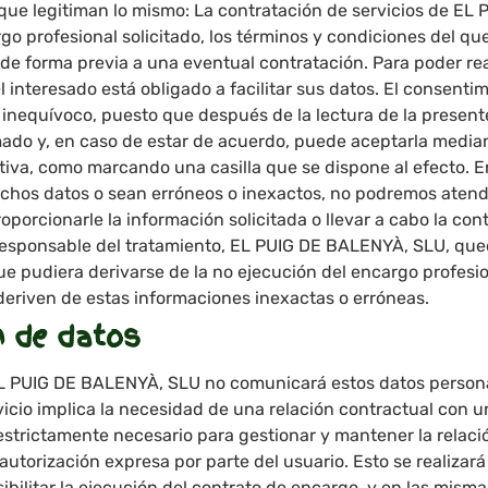
que legitiman lo mismo: La contratación de servicios de E
rgo profesional solicitado, los términos y condiciones del q
 de forma previa a una eventual contratación. Para poder rea
el interesado está obligado a facilitar sus datos. El consentim
 inequívoco, puesto que después de la lectura de la presente
mado y, en caso de estar de acuerdo, puede aceptarla media
tiva, como marcando una casilla que se dispone al efecto. E
dichos datos o sean erróneos o inexactos, no podremos atende
oporcionarle la información solicitada o llevar a cabo la con
el responsable del tratamiento, EL PUIG DE BALENYÀ, SLU, q
e pudiera derivarse de la no ejecución del encargo profesio
eriven de estas informaciones inexactas o erróneas.
 de datos
L PUIG DE BALENYÀ, SLU no comunicará estos datos personale
vicio implica la necesidad de una relación contractual con 
estrictamente necesario para gestionar y mantener la relació
autorización expresa por parte del usuario. Esto se realizará
ibilitar la ejecución del contrato de encargo, y en las mism