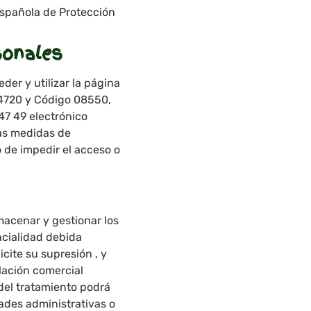
Española de Protección
sonales
der y utilizar la página
24720 y Código 08550,
47 49 electrónico
as medidas de
o de impedir el acceso o
acenar y gestionar los
ncialidad debida
cite su supresión , y
elación comercial
del tratamiento podrá
ades administrativas o